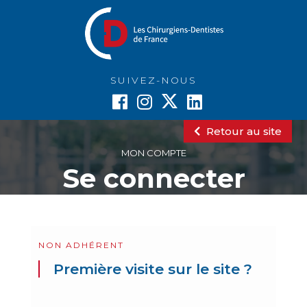
Aller
au
contenu
principal
SUIVEZ-NOUS
Retour au site
MON COMPTE
Se connecter
Primary
tabs
NON ADHÉRENT
Première visite sur le site ?